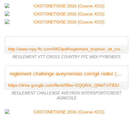
http://www.mpy-ffc.com/IMG/pdf/reglement_trophee_vtt_cross_country_2014-2.pdf
REGLEMENT VTT CROSS COUNTRY FFC MIDI PYRENEES
reglement challenge aveyronnais corrigé rodez (2) (3).pdf
https://drive.google.com/file/d/0Bwi-f2QQ6hk_QWdTUTlDUUdQdXQtWUROazRlTUkxaElvaWVF/view?usp=sharing
REGLEMENT CHALLENGE AVEYRON INTERSPORT/CREDIT
AGRICOLE