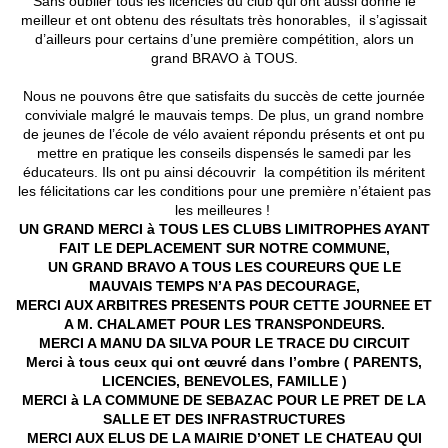
Sans oublier tous les licenciés du club qui ont aussi donné le
meilleur et ont obtenu des résultats très honorables, il s’agissait
d’ailleurs pour certains d’une première compétition, alors un
grand BRAVO à TOUS.
Nous ne pouvons être que satisfaits du succès de cette journée
conviviale malgré le mauvais temps. De plus, un grand nombre
de jeunes de l’école de vélo avaient répondu présents et ont pu
mettre en pratique les conseils dispensés le samedi par les
éducateurs. Ils ont pu ainsi découvrir la compétition ils méritent
les félicitations car les conditions pour une première n’étaient pas
les meilleures !
UN GRAND MERCI à TOUS LES CLUBS LIMITROPHES AYANT
FAIT LE DEPLACEMENT SUR NOTRE COMMUNE,
UN GRAND BRAVO A TOUS LES COUREURS QUE LE
MAUVAIS TEMPS N’A PAS DECOURAGE,
MERCI AUX ARBITRES PRESENTS POUR CETTE JOURNEE ET
A M. CHALAMET POUR LES TRANSPONDEURS.
MERCI A MANU DA SILVA POUR LE TRACE DU CIRCUIT
Merci à tous ceux qui ont œuvré dans l’ombre ( PARENTS,
LICENCIES, BENEVOLES, FAMILLE )
MERCI à LA COMMUNE DE SEBAZAC POUR LE PRET DE LA
SALLE ET DES INFRASTRUCTURES
MERCI AUX ELUS DE LA MAIRIE D’ONET LE CHATEAU QUI