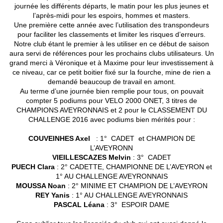
journée les différents départs, le matin pour les plus jeunes et
l’après-midi pour les espoirs, hommes et masters.
Une première cette année avec l’utilisation des transpondeurs
pour faciliter les classements et limiter les risques d’erreurs.
Notre club étant le premier à les utiliser en ce début de saison
aura servi de références pour les prochains clubs utilisateurs. Un
grand merci à Véronique et à Maxime pour leur investissement à
ce niveau, car ce petit boitier fixé sur la fourche, mine de rien a
demandé beaucoup de travail en amont.
Au terme d’une journée bien remplie pour tous, on pouvait
compter 5 podiums pour VELO 2000 ONET, 3 titres de
CHAMPIONS AVEYRONNAIS et 2 pour le CLASSEMENT DU
CHALLENGE 2016 avec podiums bien mérités pour :
COUVEINHES Axel
: 1° CADET et CHAMPION DE
L’AVEYRONN
VIEILLESCAZES Melvin
: 3° CADET
PUECH Clara
: 2° CADETTE, CHAMPIONNE DE L’AVEYRON et
1° AU CHALLENGE AVEYRONNAIS
MOUSSA Noan
: 2° MINIME ET CHAMPION DE L’AVEYRON
REY Yanis
: 1° AU CHALLENGE AVEYRONNAIS
PASCAL Léana
: 3° ESPOIR DAME