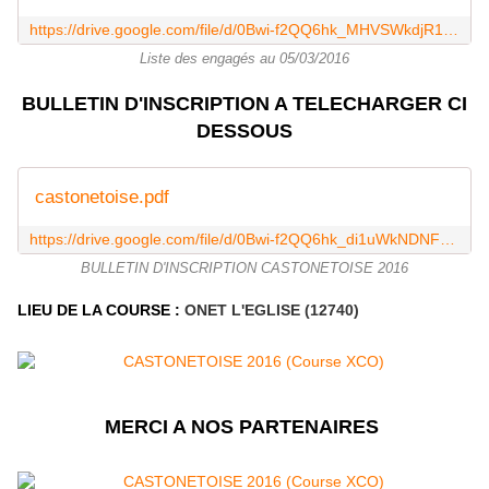
https://drive.google.com/file/d/0Bwi-f2QQ6hk_MHVSWkdjR1NIekE/view?usp=sharing
Liste des engagés au 05/03/2016
BULLETIN D'INSCRIPTION A TELECHARGER CI
DESSOUS
castonetoise.pdf
https://drive.google.com/file/d/0Bwi-f2QQ6hk_di1uWkNDNFdTc2hjZEtyWHZKRkNwNENJOUJz/view?usp=sharing
BULLETIN D'INSCRIPTION CASTONETOISE 2016
LIEU DE LA COURSE :
ONET L'EGLISE (12740)
MERCI A NOS PARTENAIRES