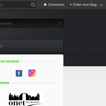
Connexion
+
Créer mon blog
CT
ux sociaux
naires