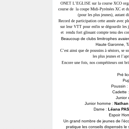
ONET L’EGLISE sur la course XCO organisé
course de la coupe Midi-Pyrénées XC e
(pour les plus jeunes), autant d
Record de participation cette année avec p
sur leur VTT pour enfin se dégourdir les 
et rendu fort glissant compte tenu des con
Beaucoup de clubs limitrophes avaient
Haute Garonne, T
C’est ainsi que de poussins à séniors, se s
les plus jeunes et l’a
Encore une fois, nos compétiteurs ont br
Pré li
Pup
Poussin :
Cadette 
Junior
Junior homme :
Nathan
Dame :
Léana PA
Espoir Ho
Un grand nombre de jeunes de l’éco
pratique les conseils dispensés le 