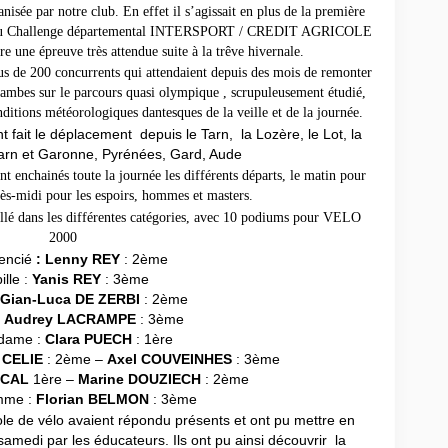
e par notre club. En effet il s’agissait en plus de la première
t du Challenge départemental INTERSPORT / CREDIT AGRICOLE
ire une épreuve très attendue suite à la trêve hivernale.
lus de 200 concurrents qui attendaient depuis des mois de remonter
jambes sur le parcours quasi olympique , scrupuleusement étudié,
ditions météorologiques dantesques de la veille et de la journée.
 fait le déplacement depuis le Tarn, la Lozère, le Lot, la
arn et Garonne, Pyrénées, Gard, Aude
ont enchainés toute la journée les différents départs, le matin pour
près-midi pour les espoirs, hommes et masters.
illé dans les différentes catégories, avec 10 podiums pour VELO
2000
cencié
:
Lenny REY
: 2ème
ille
Yanis REY
: 3ème
:
Gian-Luca DE ZERBI
: 2ème
:
Audrey LACRAMPE
: 3ème
 dame :
Clara PUECH
: 1ère
 CELIE
: 2ème –
Axel COUVEINHES
: 3ème
SCAL
1ère –
Marine DOUZIECH
: 2ème
mme :
Florian BELMON
: 3ème
le de vélo avaient répondu présents et ont pu mettre en
samedi par les éducateurs. Ils ont pu ainsi découvrir la