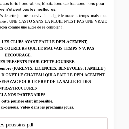
aces forts honorables, félicitations car les conditions pour
e n’étaient pas les meilleures.
cès de cette journée conviviale malgré le mauvais temps, mais nous
a journée : UNE CASTO SANS LA PLUIE N’EST PAS UNE VRAIE
çon comme une autre de se consoler !!
 LES CLUBS AYANT FAIT LE DEPLACEMENT,
ES COUREURS QUE LE MAUVAIS TEMPS N’A PAS
DECOURAGE,
ES PRESENTS POUR CETTE JOURNEE.
ns l’ombre (PARENTS, LICENCIES, BENEVOLES, FAMILLE )
E D'ONET LE CHATEAU QUI A FAIT LE DEPLACEMENT
SEBAZAC POUR LE PRET DE LA SALLE ET DES
INFRASTRUCTURES
I A NOS PARTENAIRES.
 cette journée était impossible.
 ci-dessous. Vidéo dans les prochains jours.
les poussins.pdf