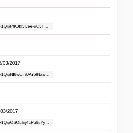
https://photos.google.com/share/AF1QipPfK3l95Cee-uC3TDS3uB_8UoZ1oeKb_2I_rl-C9fAmhS2vD94NHAUIMCEf80lQew?key=amNjQXhBWldBSDBJTVlIbzRNRUkwbjJsQl96OFBR
/03/2017
https://photos.google.com/share/AF1QipNl8wOinUAYpfNaw1jDU4JYlpnw4klV575EbvpA1Nr9WMM__j2iSaM8Ka3wnJ3btg?key=c3Y0M2FJVDMySzdINFNJaThUY1RFeWdsV09teGxB
03/2017
https://photos.google.com/share/AF1QipOSOLInj4LPu9cYy0pMP3A1BsNUqsN7XR_imr3kNJ2W3TBDyTFsZ68Emw766_zPWA?key=YUhncGFwU2ZpbU5id2NHdlNjZnRRdnMtanFncW5R