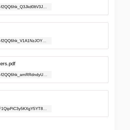
https://drive.google.com/file/d/0Bwi-f2QQ6hk_Q3Jkd0ltV3JhMDg/view?usp=sharing
https://drive.google.com/file/d/0Bwi-f2QQ6hk_V1A1NzJOYW84V00/view?usp=sharing
ers.pdf
https://drive.google.com/file/d/0Bwi-f2QQ6hk_amRRdndyUHBReWM/view?usp=sharing
https://photos.google.com/share/AF1QipPiC3y5KXgY5YT8Pauq0Mtmlz_611b7yKmNV3X_2btzZiGr7IEzx_4SmlMf5LuwMw?key=b3NfZGVHenRXM0RhalFIZjFObzMyWVo3WDBrLTd3