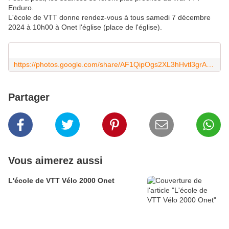
Enduro.
L'école de VTT donne rendez-vous à tous samedi 7 décembre
2024 à 10h00 à Onet l'église (place de l'église).
https://photos.google.com/share/AF1QipOgs2XL3hHvtl3grAMlXAm2ISwnoVa4IsjL6GshlCP1iqnr1UGfIHBD3Q0YQVgHag?key=bW9iTEFzb1dONmtQeEVjbHhXUVY0dTE1T0VHV0R3
Partager
Vous aimerez aussi
L'école de VTT Vélo 2000 Onet