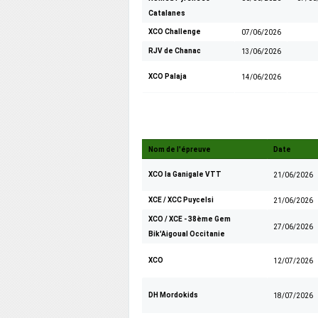
Catalanes
XCO Challenge
07/06/2026
RJV de Chanac
13/06/2026
XCO Palaja
14/06/2026
Nom de l'épreuve
Date
XCO la Ganigale VTT
21/06/2026
XCE / XCC Puycelsi
21/06/2026
XCO /
XCE - 38ème Gem
27/06/2026
Bik'Aigoual Occitanie
XCO
12/07/2026
DH Mordokids
18/07/2026