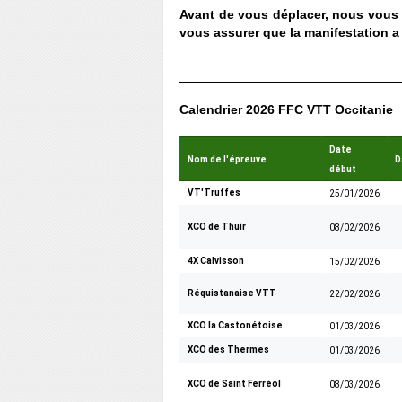
Avant de vous déplacer, nous vous i
vous assurer que la manifestation a 
Calendrier 2026 FFC VTT Occitanie
Date
Nom de l'épreuve
D
début
VT'Truffes
25/01/2026
XCO de Thuir
08/02/2026
4X Calvisson
15/02/2026
Réquistanaise VTT
22/02/2026
XCO la Castonétoise
01/03/2026
XCO des Thermes
01/03/2026
XCO de Saint Ferréol
08/03/2026