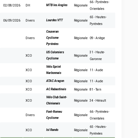
66 - Pyrénées-
MTB les Angles
02/08/2026
DH
Régionale
Orientales
65 - Hautes-
Lourdes VTT
06/09/2026
Divers
Régionale
Pyrénées
Couseran
Cyclisme
Divers
Régionale
09 - Ariège
Pyrénées
US Colomiers
31 - Haute-
XCO
Régionale
Cyclisme
Garonne
Vélo Sprint
XCO
Régionale
11 - Aude
Narbonnais
ATAC Aragon
XCO
Régionale
11 - Aude
AC Rabastinois
XCO
Régionale
81 - Tarn
Vélo Club Saint-
XCO
Régionale
34 - Hérault
Chinianais
Font-Romeu
66 - Pyrénées-
Divers
Régionale
Cyclisme
Orientales
65 - Hautes-
Isl Rando
XCO
Régionale
Pyrénées