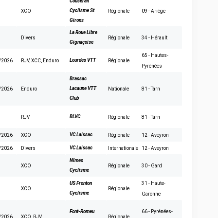
Couseran
Cyclisme St
XCO
Régionale
09 - Ariège
Girons
La Roue Libre
Divers
Régionale
34 - Hérault
Gignaçoise
65 - Hautes-
Lourdes VTT
/2026
RJV
,
XCC
,
Enduro
Régionale
Pyrénées
Brassac
Lacaune VTT
/2026
Enduro
Nationale
81 - Tarn
Club
BLVC
RJV
Régionale
81 - Tarn
VC Laissac
/2026
XCO
Régionale
12 - Aveyron
VC Laissac
/2026
Divers
Internationale
12 - Aveyron
Nïmes
XCO
Régionale
30 - Gard
Cyclisme
US Fronton
31 - Haute-
XCO
Régionale
Cyclisme
Garonne
Font-Romeu
66 - Pyrénées-
/2026
XCO
,
RJV
Régionale