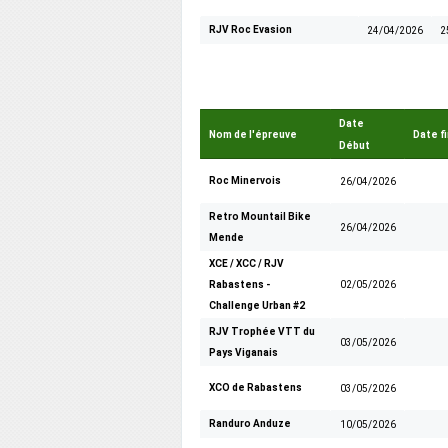
RJV Roc Evasion
24/04/2026
2
Date
Nom de l'épreuve
Date fi
Début
Roc Minervois
26/04/2026
Retro Mountail Bike
26/04/2026
Mende
XCE / XCC / RJV
Rabastens -
02/05/2026
Challenge Urban #2
RJV Trophée VTT du
03/05/2026
Pays Viganais
XCO de Rabastens
03/05/2026
Randuro Anduze
10/05/2026