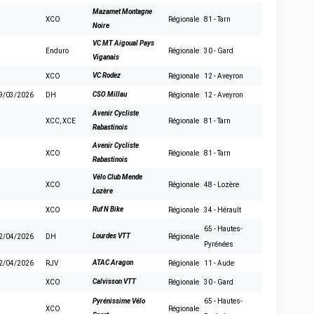
Mazamet Montagne
XCO
Régionale
81 - Tarn
Noire
VC MT Aigoual Pays
Enduro
Régionale
30 - Gard
Viganais
VC Rodez
XCO
Régionale
12 - Aveyron
CSO Millau
9/03/2026
DH
Régionale
12 - Aveyron
Avenir Cycliste
XCC
,
XCE
Régionale
81 - Tarn
Rabastinois
Avenir Cycliste
XCO
Régionale
81 - Tarn
Rabastinois
Vélo Club Mende
XCO
Régionale
48 - Lozère
Lozère
Ruf N Bike
XCO
Régionale
34 - Hérault
65 - Hautes-
Lourdes VTT
2/04/2026
DH
Régionale
Pyrénées
ATAC Aragon
2/04/2026
RJV
Régionale
11 - Aude
Calvisson VTT
XCO
Régionale
30 - Gard
Pyrénissime Vélo
65 - Hautes-
XCO
Régionale