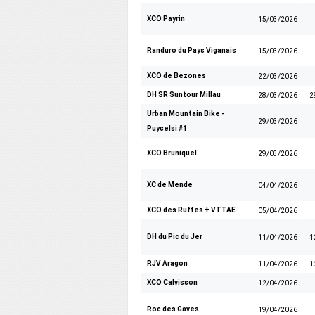
XCO Payrin
15/03/2026
Randuro du Pays Viganais
15/03/2026
XCO de Bezones
22/03/2026
DH SR Suntour Millau
28/03/2026
2
Urban Mountain Bike -
29/03/2026
Puycelsi #1
XCO Bruniquel
29/03/2026
XC de Mende
04/04/2026
XCO des Ruffes +
VTTAE
05/04/2026
DH du Pic du Jer
11/04/2026
1
RJV Aragon
11/04/2026
1
XCO Calvisson
12/04/2026
Roc des Gaves
19/04/2026