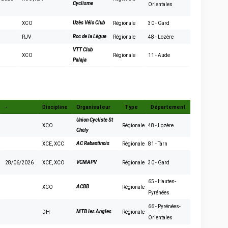
Cyclisme
Orientales
Uzès Vélo Club
XCO
Régionale
30 - Gard
Roc de la Lègue
RJV
Régionale
48 - Lozère
VTT Club
XCO
Régionale
11 - Aude
Palaja
-
Discipline
Organisateur
Type
Département
Union Cycliste St
XCO
Régionale
48 - Lozère
Chély
AC Rabastinois
XCE
,
XCC
Régionale
81 - Tarn
VCMAPV
28/06/2026
XCE
,
XCO
Régionale
30 - Gard
65 - Hautes-
ACBB
XCO
Régionale
Pyrénées
66 - Pyrénées-
MTB les Angles
DH
Régionale
Orientales