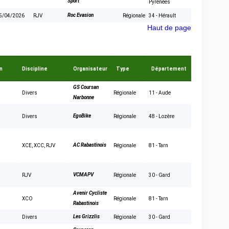
Sport
Pyrénées
Roc Evasion
5/04/2026
RJV
Régionale
34 - Hérault
Haut de page
n
Discipline
Organisateur
Type
Département
GS Coursan
Divers
Régionale
11 - Aude
Narbonne
EgoBike
Divers
Régionale
48 - Lozère
AC Rabastinois
XCE
,
XCC
,
RJV
Régionale
81 - Tarn
VCMAPV
RJV
Régionale
30 - Gard
Avenir Cycliste
XCO
Régionale
81 - Tarn
Rabastinois
Les Grizzlis
Divers
Régionale
30 - Gard