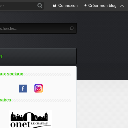
Connexion
+
Créer mon blog
CT
ux sociaux
naires