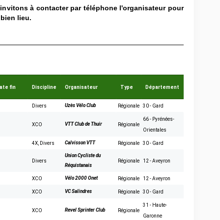
nvitons à contacter par téléphone l'organisateur pour
bien lieu.
ate fin
Discipline
Organisateur
Type
Département
Uzès Vélo Club
Divers
Régionale
30 - Gard
66 - Pyrénées-
VTT Club de Thuir
XCO
Régionale
Orientales
Calvisson VTT
4X
,
Divers
Régionale
30 - Gard
Union Cycliste du
Divers
Régionale
12 - Aveyron
Réquistanais
Vélo 2000 Onet
XCO
Régionale
12 - Aveyron
VC Salindres
XCO
Régionale
30 - Gard
31 - Haute-
Revel Sprinter Club
XCO
Régionale
Garonne