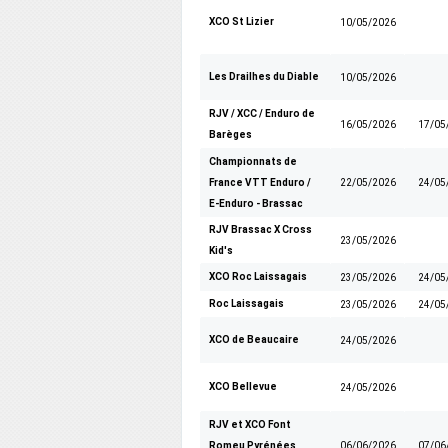
XCO St Lizier
10/05/2026
Les Drailhes du Diable
10/05/2026
RJV / XCC / Enduro de
16/05/2026
17/05
Barèges
Championnats de
France VTT Enduro /
22/05/2026
24/05
E-Enduro - Brassac
RJV Brassac X Cross
23/05/2026
Kid's
XCO Roc Laissagais
23/05/2026
24/05
Roc Laissagais
23/05/2026
24/05
XCO de Beaucaire
24/05/2026
XCO Bellevue
24/05/2026
RJV et XCO Font
Romeu Pyrénées
06/06/2026
07/06