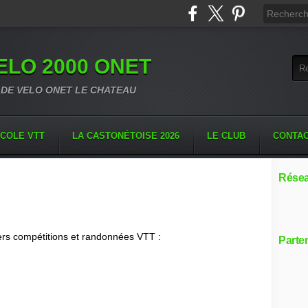
VELO 2000 ONET
 DE VELO ONET LE CHATEAU
COLE VTT
LA CASTONÉTOISE 2026
LE CLUB
CONTA
Résea
ers compétitions et randonnées VTT :
Parte