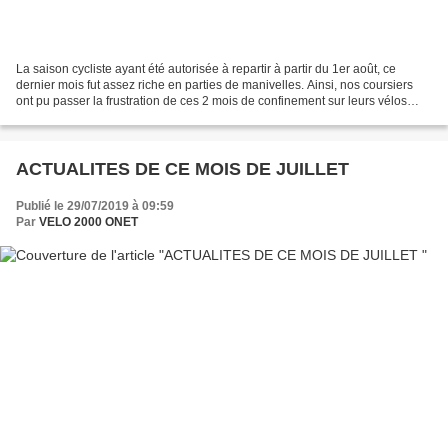
La saison cycliste ayant été autorisée à repartir à partir du 1er août, ce
dernier mois fut assez riche en parties de manivelles. Ainsi, nos coursiers
ont pu passer la frustration de ces 2 mois de confinement sur leurs vélos
dépoussiérés. Coupe de France...
ACTUALITES DE CE MOIS DE JUILLET
Publié le 29/07/2019 à 09:59
Par
VELO 2000 ONET