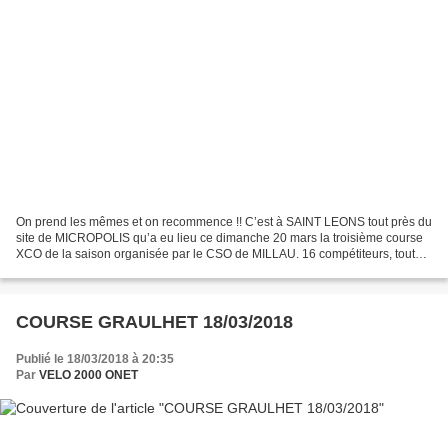
On prend les mêmes et on recommence !! C’est à SAINT LEONS tout près du
site de MICROPOLIS qu’a eu lieu ce dimanche 20 mars la troisième course
XCO de la saison organisée par le CSO de MILLAU. 16 compétiteurs, toutes
catégories confondues s’étaient donc...
COURSE GRAULHET 18/03/2018
Publié le 18/03/2018 à 20:35
Par
VELO 2000 ONET