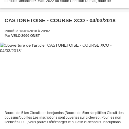
déroule Dimanche 6 Mars 2022 au Stade Christian Dumas, route de
Bezonnes à Sébazac (12740). Pour vous y rendre...
CASTONETOISE - COURSE XCO - 04/03/2018
Publié le 18/01/2018 à 20:02
Par
VELO 2000 ONET
Boucle de 5 km Circuit des benjamins (Boucle de 5km simplifiée) Circuit des
poussins/pupilles Les inscriptions sont ouvertes sur cicleweb. Pour les non
licenciés FFC , vous pouvez télécharger le bulletin ci-dessous. Inscriptions le
jour même majorées...