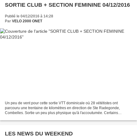
SORTIE CLUB + SECTION FEMININE 04/12/2016
Publié le 04/12/2016 à 14:28
Par
VELO 2000 ONET
Un peu de vent pour cette sortie VTT dominicale où 28 vététistes ont
parcouru une trentaine de kilomètres en direction de Ste Radegonde,
Combelles. Sortie un peu plus physique qu'à l'accoutumée. Certains
licenciés du club sont allés rouler avec le club...
LES NEWS DU WEEKEND