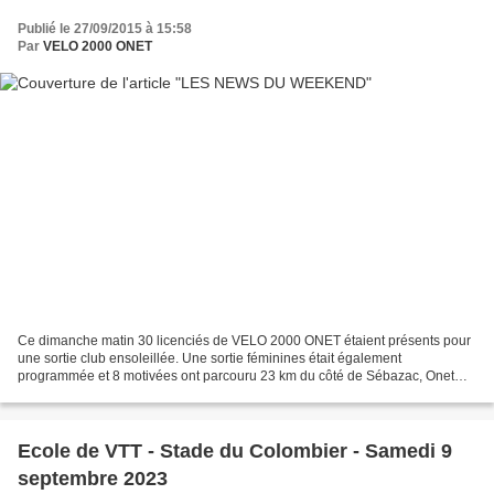
Publié le 27/09/2015 à 15:58
Par
VELO 2000 ONET
Ce dimanche matin 30 licenciés de VELO 2000 ONET étaient présents pour
une sortie club ensoleillée. Une sortie féminines était également
programmée et 8 motivées ont parcouru 23 km du côté de Sébazac, Onet
l'Eglise, Puech Maynade. Crevaison pour Sophie...
Ecole de VTT - Stade du Colombier - Samedi 9
septembre 2023