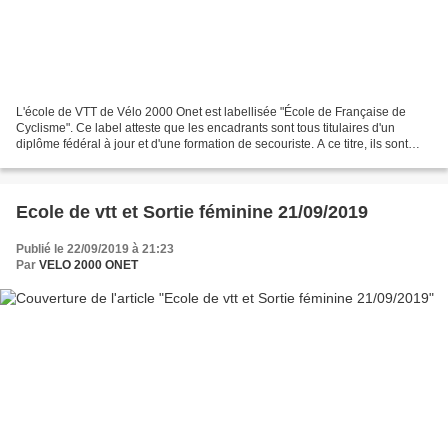
L'école de VTT de Vélo 2000 Onet est labellisée "École de Française de
Cyclisme". Ce label atteste que les encadrants sont tous titulaires d'un
diplôme fédéral à jour et d'une formation de secouriste. A ce titre, ils sont
habilités à encadrer les jeunes...
Ecole de vtt et Sortie féminine 21/09/2019
Publié le 22/09/2019 à 21:23
Par
VELO 2000 ONET