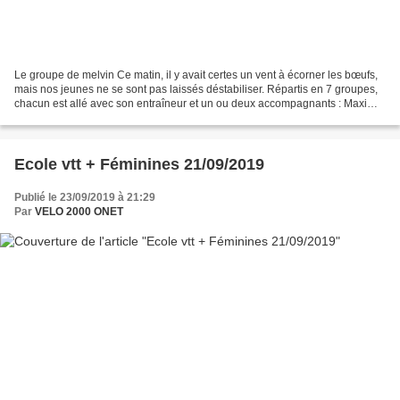
Le groupe de melvin Ce matin, il y avait certes un vent à écorner les bœufs,
mais nos jeunes ne se sont pas laissés déstabiliser. Répartis en 7 groupes,
chacun est allé avec son entraîneur et un ou deux accompagnants : Maxime
et son groupe de grands orienté...
Ecole vtt + Féminines 21/09/2019
Publié le 23/09/2019 à 21:29
Par
VELO 2000 ONET