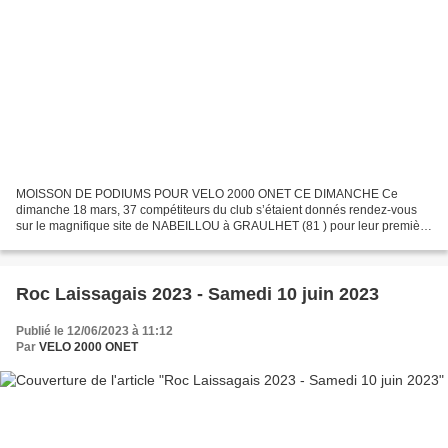
MOISSON DE PODIUMS POUR VELO 2000 ONET CE DIMANCHE Ce
dimanche 18 mars, 37 compétiteurs du club s’étaient donnés rendez-vous
sur le magnifique site de NABEILLOU à GRAULHET (81 ) pour leur première
course de la saison hors département, inscrite au Challenge...
Roc Laissagais 2023 - Samedi 10 juin 2023
Publié le 12/06/2023 à 11:12
Par
VELO 2000 ONET